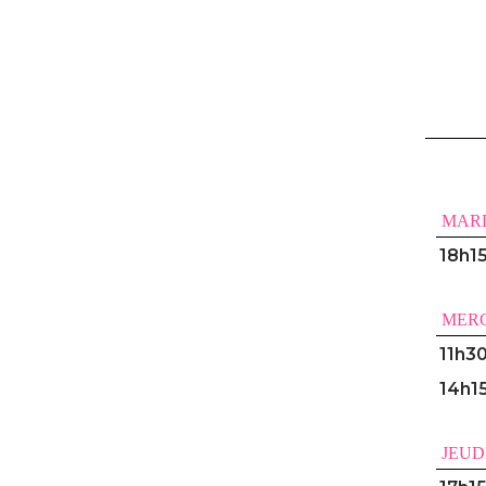
MAR
18h1
MER
11h3
14h1
JEUD